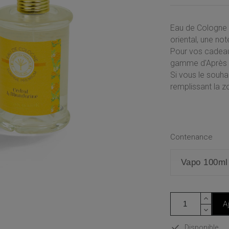
Eau de Cologne 
oriental, une not
Pour vos cadeau
gamme d'Après N
Si vous le souh
remplissant la 
Contenance
A
Disponible