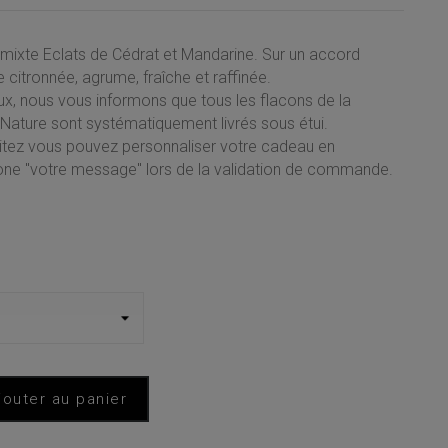
mixte Eclats de Cédrat et Mandarine. Sur un accord
e citronnée, agrume, fraîche et raffinée.
x, nous vous informons que tous les flacons de la
ature sont systématiquement livrés sous étui.
aitez vous pouvez personnaliser votre cadeau en
zone "votre message" lors de la validation de commande.
jouter au panier