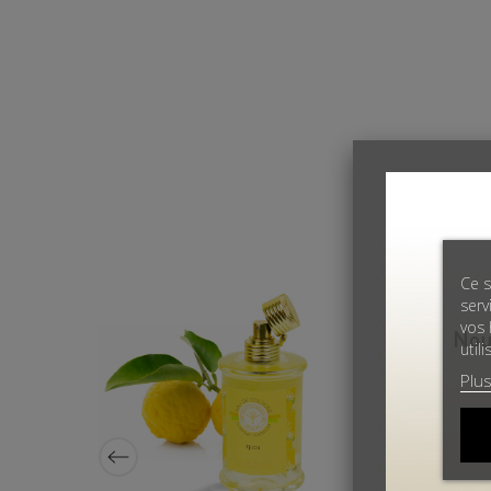
Ce s
serv
vos 
util
Plus