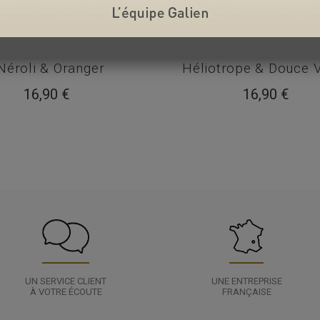
Néroli & Oranger
Héliotrope & Douce V
16,90 €
16,90 €
UN SERVICE CLIENT
UNE ENTREPRISE
À VOTRE ÉCOUTE
FRANÇAISE