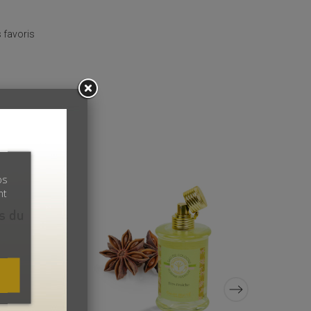
 favoris
os
nt