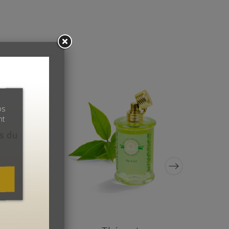
os
nt