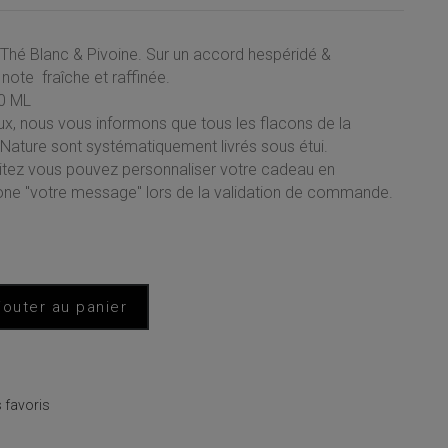
Thé Blanc & Pivoine. Sur un accord hespéridé &
note fraîche et raffinée.
0 ML
x, nous vous informons que tous les flacons de la
ature sont systématiquement livrés sous étui.
aitez vous pouvez personnaliser votre cadeau en
zone "votre message" lors de la validation de commande.
jouter au panier
 favoris