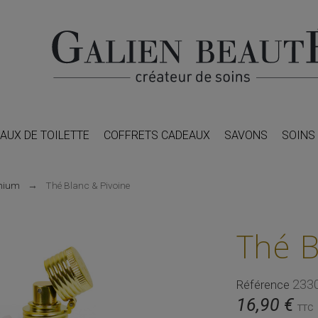
AUX DE TOILETTE
COFFRETS CADEAUX
SAVONS
SOINS
mium
Thé Blanc & Pivoine
Thé B
233
Référence
16,90 €
TTC