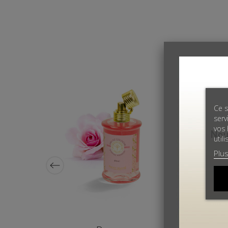
Ce s
serv
vos 
util
Plus