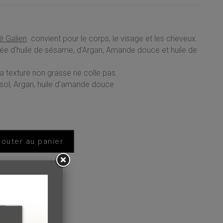
é Galien
convient pour le corps, le visage et les cheveux.
ée d'huile de sésame, d'Argan, Amande douce et huile de
 texture non grasse ne colle pas.
ol, Argan, huile d'amande douce
jouter au panier
 favoris