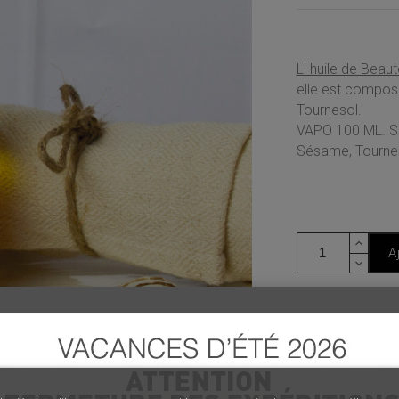
L' huile de Beaut
elle est compos
Tournesol.
VAPO 100 ML. Sa
Sésame, Tournes
A
Disponible
Ajouter à mes