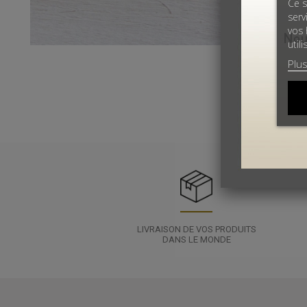
Ce s
serv
vos 
util
Plus
LIVRAISON DE VOS PRODUITS
DANS LE MONDE